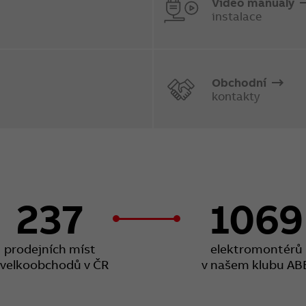
Video manuály
instalace
Obchodní
kontakty
237
1069
prodejních míst
elektromontérů
 velkoobchodů v ČR
v našem klubu AB