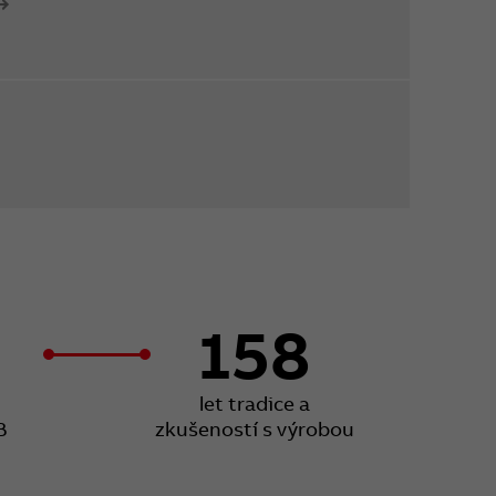
158
let tradice a
B
zkušeností s výrobou