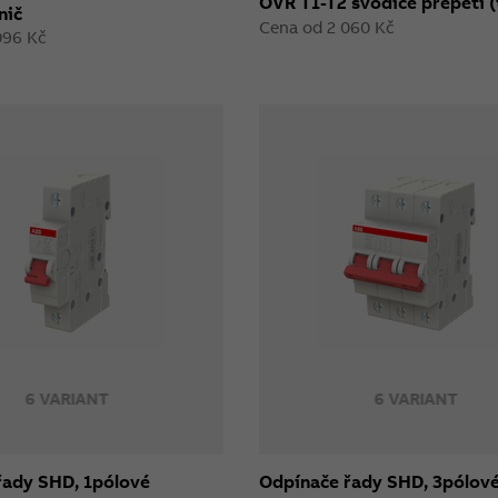
OVR T1-T2 svodiče přepětí (
nič
Cena od 2 060 Kč
096 Kč
6 VARIANT
6 VARIANT
řady SHD, 1pólové
Odpínače řady SHD, 3pólov