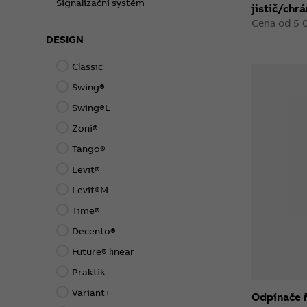
Signalizační systém
jistič/chrá
Cena od 5 
DESIGN
Classic
Swing®
Swing®L
Zoni®
Tango®
Levit®
Levit®M
Time®
Decento®
Future® linear
Praktik
Variant+
Odpínače 