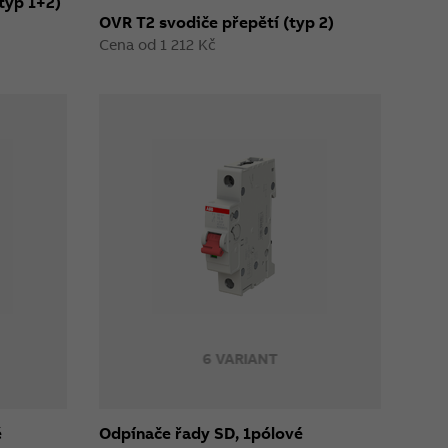
typ 1+2)
OVR T2 svodiče přepětí (typ 2)
Cena od 1 212 Kč
6 VARIANT
é
Odpínače řady SD, 1pólové