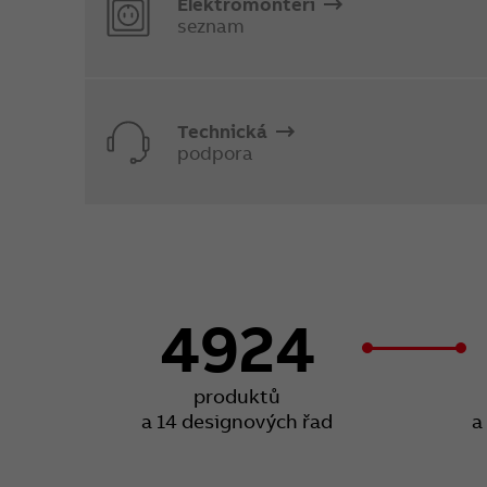
Elektromontéři
seznam
Technická
podpora
4924
produktů
a 14 designových řad
a