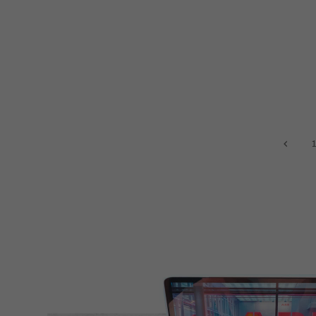
1
prev