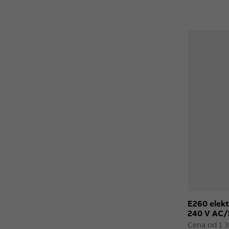
E260 elekt
240 V AC
Cena od 1 