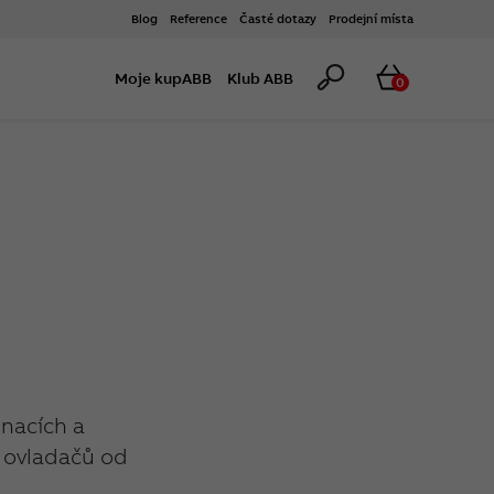
Blog
Reference
Časté dotazy
Prodejní místa
Hledat
Košík
Moje kupABB
Klub ABB
0
nacích a
 ovladačů od