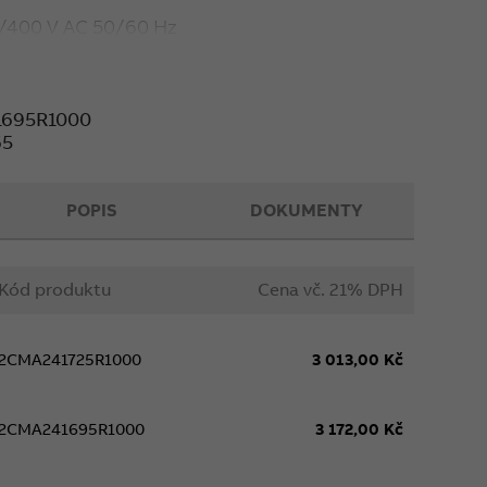
0/400 V AC 50/60 Hz
x 65A)
transformátorů: NE
. výstup
695R1000
65
POPIS
DOKUMENTY
mací:
D13 15-M 65
Kód produktu
Cena vč. 21% DPH
2CMA241725R1000
3 013,00 Kč
2CMA241695R1000
3 172,00 Kč