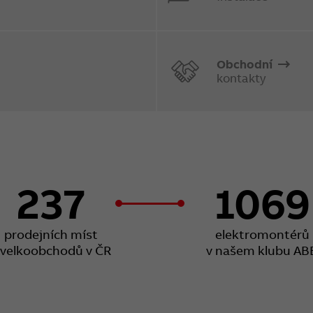
Obchodní
kontakty
237
1069
prodejních míst
elektromontérů
 velkoobchodů v ČR
v našem klubu AB