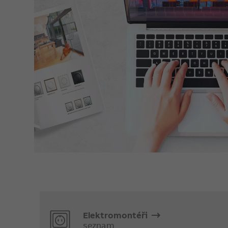
Elektromontéři
seznam