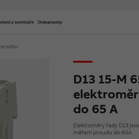
olení a semináře
Dokumenty
TROMĚRY
D13 15-M 6
elektroměr
do 65 A
Elektroměry řady D13 jso
měření proudu do 65A.