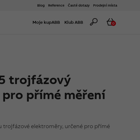
Blog
Reference
Časté dotazy
Prodejní místa
Hledat
Košík
Moje kupABB
Klub ABB
0
5 trojfázový
 pro přímé měření
u trojfázové elektroměry, určené pro přímé