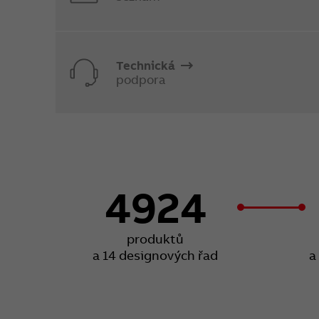
Technická
podpora
4924
produktů
a 14 designových řad
a