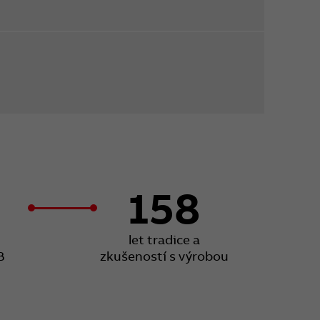
158
let tradice a
B
zkušeností s výrobou