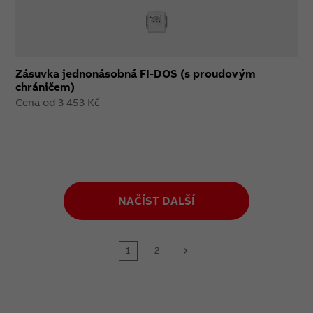
Zásuvka jednonásobná FI-DOS (s proudovým
chráničem)
Cena od 3 453 Kč
NAČÍST DALŠÍ
1
2
next