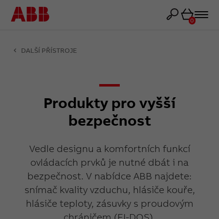
Košík
0
DALŠÍ PŘÍSTROJE
Produkty pro vyšší
bezpečnost
Vedle designu a komfortních funkcí
ovládacích prvků je nutné dbát i na
bezpečnost. V nabídce ABB najdete:
snímač kvality vzduchu, hlásiče kouře,
hlásiče teploty, zásuvky s proudovým
chráničem (FI-DOS).