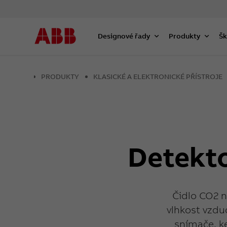
Designové řady
Produkty
Šk
PRODUKTY
KLASICKÉ A ELEKTRONICKÉ PŘÍSTROJE
Detekto
Čidlo CO2 n
vlhkost vzdu
snímače, k