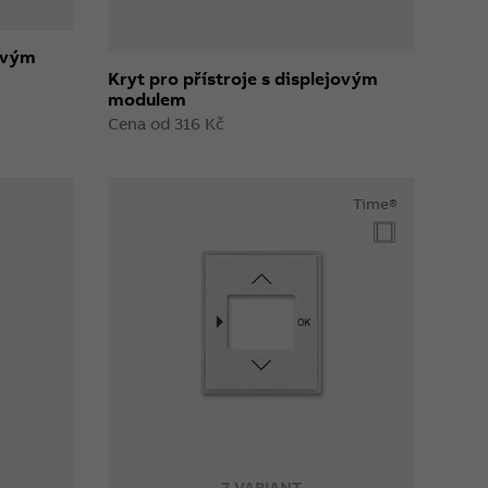
jovým
Kryt pro přístroje s displejovým
modulem
Cena od 316 Kč
Time®
7 VARIANT