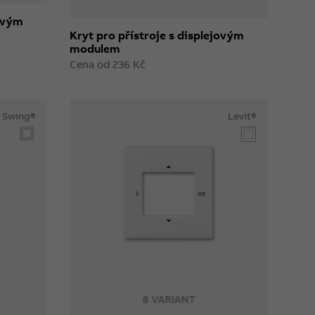
jovým
Kryt pro přístroje s displejovým
modulem
Cena od 236 Kč
Swing®
Levit®
8 VARIANT