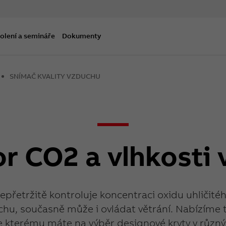
olení a semináře
Dokumenty
SNÍMAČ KVALITY VZDUCHU
r CO2 a vlhkosti
epřetržitě kontroluje koncentraci oxidu uhličitého
chu, současně může i ovládat větrání. Nabízíme t
e kterému máte na výběr designové kryty v různý