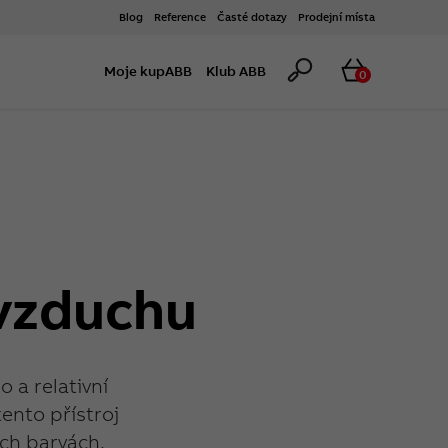
Blog
Reference
Časté dotazy
Prodejní místa
Hledat
Košík
Moje kupABB
Klub ABB
0
 vzduchu
 a relativní
ento přístroj
ch barvách.