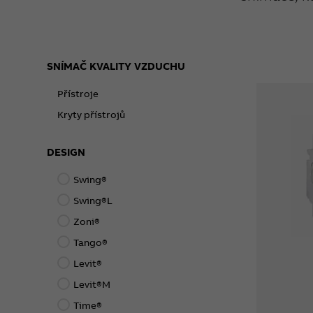
SNÍMAČ KVALITY VZDUCHU
Přístroje
Kryty přístrojů
DESIGN
Swing®
Swing®L
Zoni®
Tango®
Levit®
Levit®M
Time®