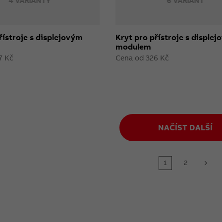
4 VARIANTY
6 VARIANT
řístroje s displejovým
Kryt pro přístroje s disple
modulem
7 Kč
Cena od 326 Kč
NAČÍST DALŠÍ
1
2
next