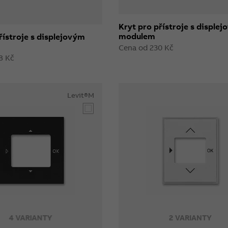
Kryt pro přístroje s disple
modulem
řístroje s displejovým
Cena od 230 Kč
8 Kč
Levit®M
4 VARIANTY
2 VARIANTY