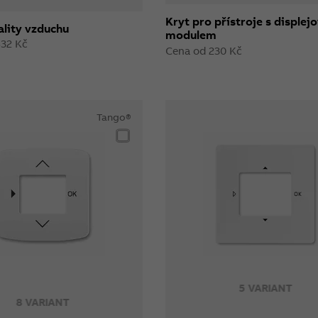
Kryt pro přístroje s disple
ality vzduchu
modulem
632 Kč
Cena od 230 Kč
Tango®
5 VARIANT
8 VARIANT