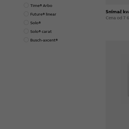
Time® Arbo
Snímač kv
Future® linear
Cena od 7 
Solo®
Solo® carat
Busch-axcent®