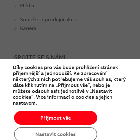
Média
Soutěže a prodejní akce
Kariéra
SPOJTE SE S NÁMI
Díky cookies pro vás bude prohlížení stránek
facebook
instagram
Linkedin
twitter
youtube
příjemnější a jednodušší. Ke zpracování
některých z nich potřebujeme váš souhlas, který
dáte kliknutím na „Přijmout vše“, nebo je
můžete odsouhlasit jednotlivě v „Nastavit
cookies“. Více informací o cookies a jejich
nastavení.
Přijmout vše
Víte, že u nás můžete nakoupit
© Copyright 2026 ABB
Podmínky používání
jako v e-shopu?
Cookies a ochrana soukromí
Vyzkoušejte to!
Nastavit cookies