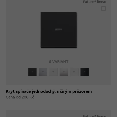
Future® linear
6 VARIANT
Kryt spínače jednoduchý, s čirým průzorem
Cena od 206 Kč
Future® linear