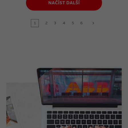
NAČÍST DALŠÍ
1
2
3
4
5
6
next