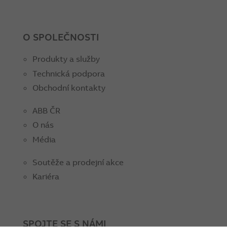
O SPOLEČNOSTI
Produkty a služby
Technická podpora
Obchodní kontakty
ABB ČR
O nás
Média
Soutěže a prodejní akce
Kariéra
SPOJTE SE S NÁMI