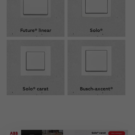
Future® linear
Solo®
Solo® carat
Busch-axcent®