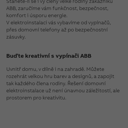
Stanete-li se i vy členy velké rodiny zákazníků
ABB, zaručíme vám funkčnost, bezpečnost,
komfort i úsporu energie.
V elektroinstalaci vás vybavíme od vypínačů,
přes domovní telefony až po bezpečnostní
zásuvky.
Buďte kreativní s vypínači ABB
Uvnitř domu, v dílně i na zahradě. Můžete
rozehrát velkou hru barev a designů, a zapojit
tak každého člena rodiny. Řešení domovní
elektroinstalace už není únavnou záležitostí, ale
prostorem pro kreativitu.