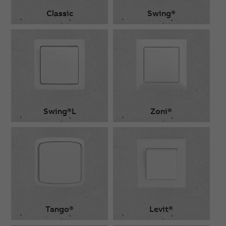
Classic
Swing®
Swing®L
Zoni®
Tango®
Levit®