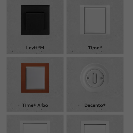
Levit®M
Time®
Time® Arbo
Decento®