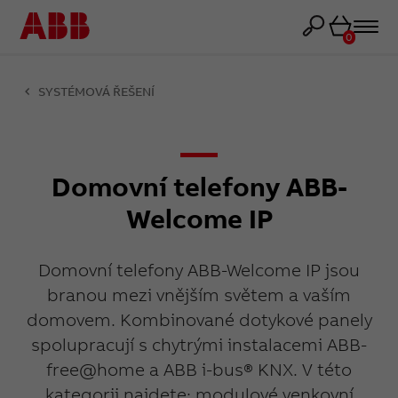
Košík
0
SYSTÉMOVÁ ŘEŠENÍ
Domovní telefony ABB-
Welcome IP
Domovní telefony ABB-Welcome IP jsou
branou mezi vnějším světem a vaším
domovem. Kombinované dotykové panely
spolupracují s chytrými instalacemi ABB-
free@home a ABB i-bus® KNX. V této
kategorii najdete: modulové venkovní