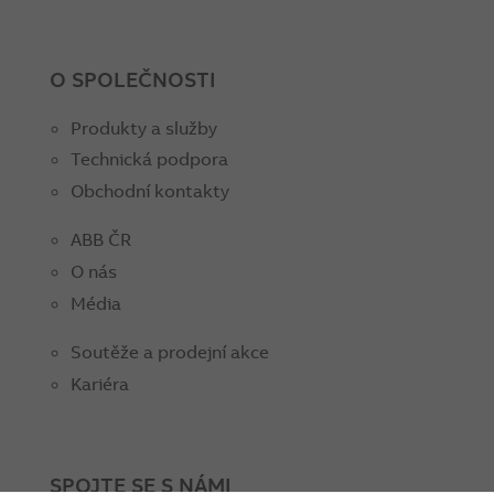
O SPOLEČNOSTI
Produkty a služby
Technická podpora
Obchodní kontakty
ABB ČR
O nás
Média
Soutěže a prodejní akce
Kariéra
SPOJTE SE S NÁMI