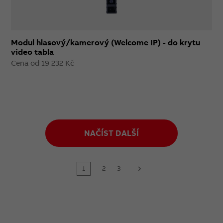
Modul hlasový/kamerový (Welcome IP) - do krytu
video tabla
Cena od 19 232 Kč
NAČÍST DALŠÍ
1
2
3
next