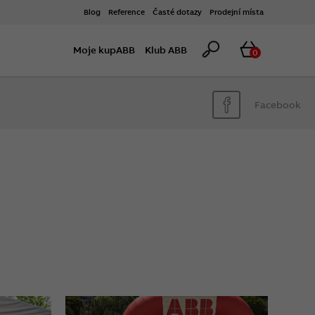
Blog
Reference
Časté dotazy
Prodejní místa
Hledat
Košík
Moje kupABB
Klub ABB
0
Facebook