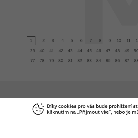
1
2
3
4
5
6
7
8
9
10
11
1
39
40
41
42
43
44
45
46
47
48
49
5
77
78
79
80
81
82
83
84
85
86
87
8
KONTAKTNÍ CENTRUM
O SPOL
Díky cookies pro vás bude prohlížení s
kliknutím na „Přijmout vše“, nebo je mů
800 312 222
Produkt
Technic
contact.center@cz.abb.com
Obchod