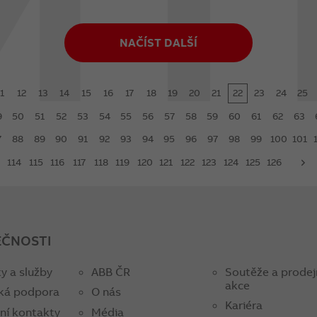
NAČÍST DALŠÍ
1
12
13
14
15
16
17
18
19
20
21
22
23
24
25
9
50
51
52
53
54
55
56
57
58
59
60
61
62
63
7
88
89
90
91
92
93
94
95
96
97
98
99
100
101
114
115
116
117
118
119
120
121
122
123
124
125
126
next
EČNOSTI
y a služby
ABB ČR
Soutěže a prodej
akce
ká podpora
O nás
Kariéra
ní kontakty
Média