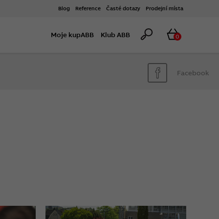
Blog
Reference
Časté dotazy
Prodejní místa
Hledat
Košík
Moje kupABB
Klub ABB
0
Facebook