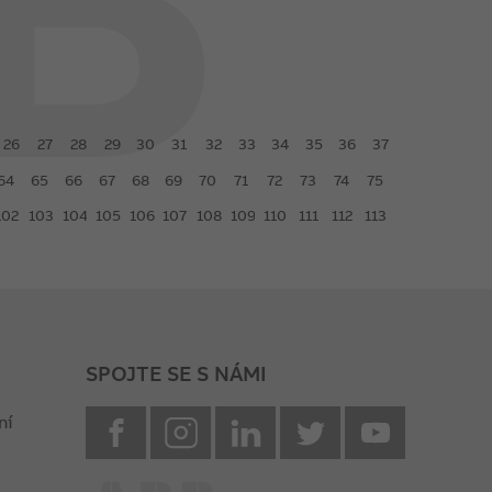
26
27
28
29
30
31
32
33
34
35
36
37
64
65
66
67
68
69
70
71
72
73
74
75
102
103
104
105
106
107
108
109
110
111
112
113
SPOJTE SE S NÁMI
facebook
instagram
Linkedin
twitter
youtube
ní