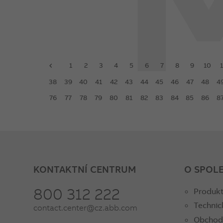
1
2
3
4
5
6
7
8
9
10
1
prev
38
39
40
41
42
43
44
45
46
47
48
4
76
77
78
79
80
81
82
83
84
85
86
8
KONTAKTNÍ CENTRUM
O SPOL
800 312 222
Produkt
Technic
contact.center@cz.abb.com
Obchod