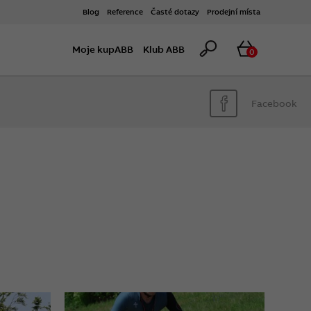
Blog
Reference
Časté dotazy
Prodejní místa
Hledat
Košík
Moje kupABB
Klub ABB
0
Facebook