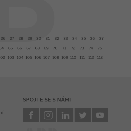
26
27
28
29
30
31
32
33
34
35
36
37
64
65
66
67
68
69
70
71
72
73
74
75
102
103
104
105
106
107
108
109
110
111
112
113
SPOJTE SE S NÁMI
facebook
instagram
Linkedin
twitter
youtube
ní