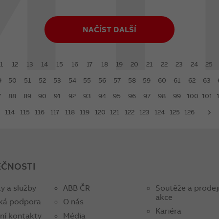
NAČÍST DALŠÍ
1
12
13
14
15
16
17
18
19
20
21
22
23
24
25
9
50
51
52
53
54
55
56
57
58
59
60
61
62
63
7
88
89
90
91
92
93
94
95
96
97
98
99
100
101
114
115
116
117
118
119
120
121
122
123
124
125
126
next
EČNOSTI
y a služby
ABB ČR
Soutěže a prodej
akce
ká podpora
O nás
Kariéra
ní kontakty
Média