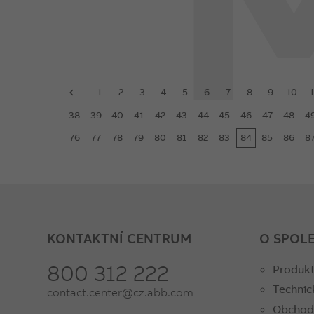
1
2
3
4
5
6
7
8
9
10
1
prev
38
39
40
41
42
43
44
45
46
47
48
4
76
77
78
79
80
81
82
83
84
85
86
8
KONTAKTNÍ CENTRUM
O SPOL
800 312 222
Produkt
Technic
contact.center@cz.abb.com
Obchod