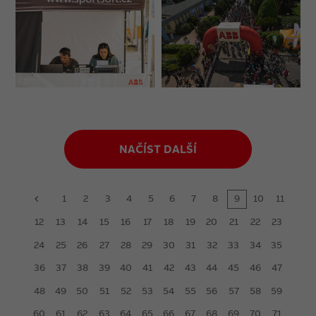
NAČÍST DALŠÍ
1
2
3
4
5
6
7
8
9
10
11
prev
12
13
14
15
16
17
18
19
20
21
22
23
24
25
26
27
28
29
30
31
32
33
34
35
36
37
38
39
40
41
42
43
44
45
46
47
48
49
50
51
52
53
54
55
56
57
58
59
60
61
62
63
64
65
66
67
68
69
70
71