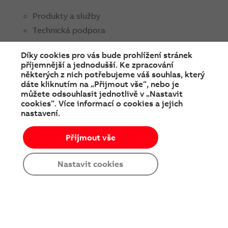
Produkty a služby
Technická podpora
Obchodní kontakty
Díky cookies pro vás bude prohlížení stránek
příjemnější a jednodušší. Ke zpracování
ABB ČR
některých z nich potřebujeme váš souhlas, který
O nás
dáte kliknutím na „Přijmout vše“, nebo je
můžete odsouhlasit jednotlivě v „Nastavit
Média
cookies“. Více informací o cookies a jejich
nastavení.
Soutěže a prodejní akce
Kariéra
Přijmout vše
Nastavit cookies
SPOJTE SE S NÁMI
facebook
instagram
Linkedin
twitter
youtube