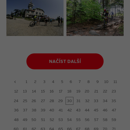
NAČÍST DALŠÍ
1
2
3
4
5
6
7
8
9
10
11
prev
12
13
14
15
16
17
18
19
20
21
22
23
24
25
26
27
28
29
30
31
32
33
34
35
36
37
38
39
40
41
42
43
44
45
46
47
48
49
50
51
52
53
54
55
56
57
58
59
60
61
62
63
64
65
66
67
68
69
70
71