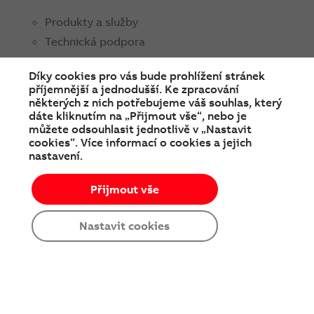
Produkty a služby
Technická podpora
Obchodní kontakty
Díky cookies pro vás bude prohlížení stránek
příjemnější a jednodušší. Ke zpracování
ABB ČR
některých z nich potřebujeme váš souhlas, který
O nás
dáte kliknutím na „Přijmout vše“, nebo je
můžete odsouhlasit jednotlivě v „Nastavit
Média
cookies“. Více informací o cookies a jejich
nastavení.
Soutěže a prodejní akce
Kariéra
Přijmout vše
Nastavit cookies
SPOJTE SE S NÁMI
facebook
instagram
Linkedin
twitter
youtube