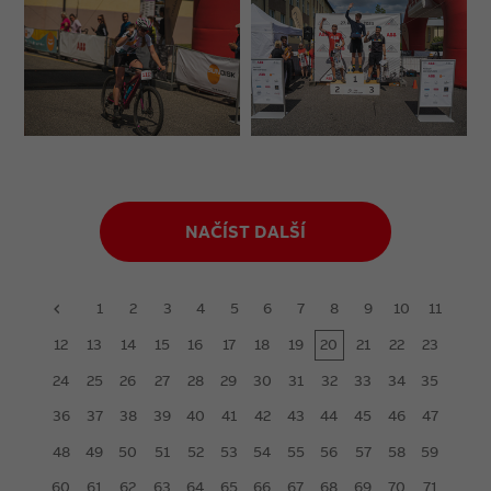
NAČÍST DALŠÍ
1
2
3
4
5
6
7
8
9
10
11
prev
12
13
14
15
16
17
18
19
20
21
22
23
24
25
26
27
28
29
30
31
32
33
34
35
36
37
38
39
40
41
42
43
44
45
46
47
48
49
50
51
52
53
54
55
56
57
58
59
60
61
62
63
64
65
66
67
68
69
70
71