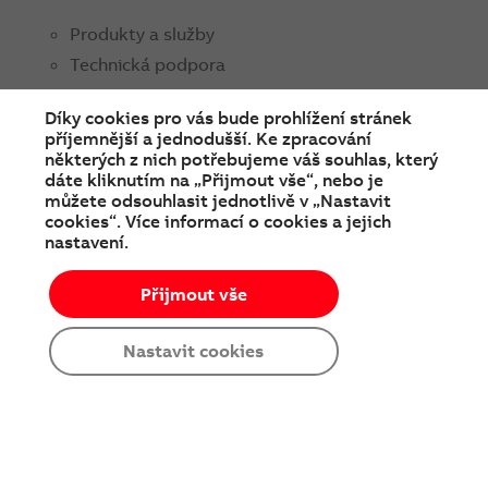
Produkty a služby
Technická podpora
Obchodní kontakty
Díky cookies pro vás bude prohlížení stránek
příjemnější a jednodušší. Ke zpracování
ABB ČR
některých z nich potřebujeme váš souhlas, který
O nás
dáte kliknutím na „Přijmout vše“, nebo je
můžete odsouhlasit jednotlivě v „Nastavit
Média
cookies“. Více informací o cookies a jejich
nastavení.
Soutěže a prodejní akce
Kariéra
Přijmout vše
Nastavit cookies
SPOJTE SE S NÁMI
facebook
instagram
Linkedin
twitter
youtube