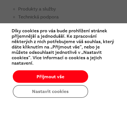
Produkty a služby
Technická podpora
Obchodní kontakty
Díky cookies pro vás bude prohlížení stránek
příjemnější a jednodušší. Ke zpracování
ABB ČR
některých z nich potřebujeme váš souhlas, který
O nás
dáte kliknutím na „Přijmout vše“, nebo je
můžete odsouhlasit jednotlivě v „Nastavit
Média
cookies“. Více informací o cookies a jejich
nastavení.
Soutěže a prodejní akce
Kariéra
Přijmout vše
Nastavit cookies
SPOJTE SE S NÁMI
facebook
instagram
Linkedin
twitter
youtube