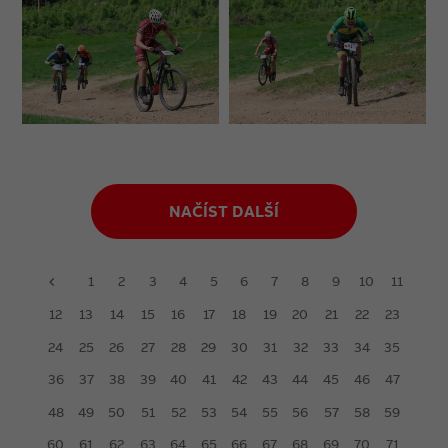
NAČÍST DALŠÍ
1
2
3
4
5
6
7
8
9
10
11
prev
12
13
14
15
16
17
18
19
20
21
22
23
24
25
26
27
28
29
30
31
32
33
34
35
36
37
38
39
40
41
42
43
44
45
46
47
48
49
50
51
52
53
54
55
56
57
58
59
60
61
62
63
64
65
66
67
68
69
70
71