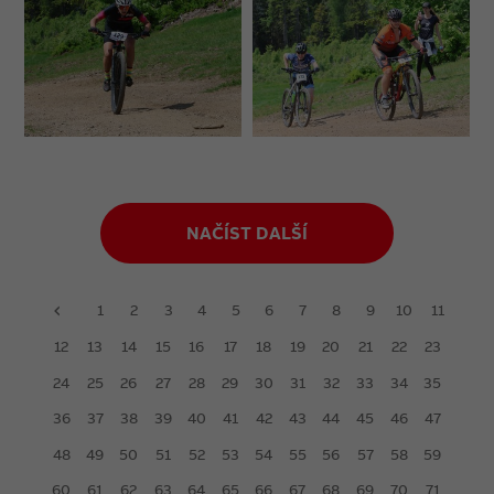
NAČÍST DALŠÍ
1
2
3
4
5
6
7
8
9
10
11
prev
12
13
14
15
16
17
18
19
20
21
22
23
24
25
26
27
28
29
30
31
32
33
34
35
36
37
38
39
40
41
42
43
44
45
46
47
48
49
50
51
52
53
54
55
56
57
58
59
60
61
62
63
64
65
66
67
68
69
70
71