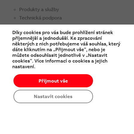
Produkty a služby
Technická podpora
Obchodní kontakty
Díky cookies pro vás bude prohlížení stránek
příjemnější a jednodušší. Ke zpracování
ABB ČR
některých z nich potřebujeme váš souhlas, který
O nás
dáte kliknutím na „Přijmout vše“, nebo je
můžete odsouhlasit jednotlivě v „Nastavit
Média
cookies“. Více informací o cookies a jejich
nastavení.
Soutěže a prodejní akce
Kariéra
Přijmout vše
Nastavit cookies
SPOJTE SE S NÁMI
facebook
instagram
Linkedin
twitter
youtube