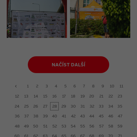
NAČÍST DALŠÍ
1
2
3
4
5
6
7
8
9
10
11
prev
12
13
14
15
16
17
18
19
20
21
22
23
24
25
26
27
28
29
30
31
32
33
34
35
36
37
38
39
40
41
42
43
44
45
46
47
48
49
50
51
52
53
54
55
56
57
58
59
60
61
62
63
64
65
66
67
68
69
70
71