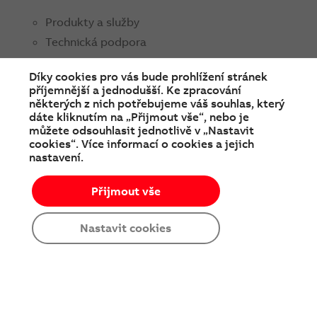
Produkty a služby
Technická podpora
Obchodní kontakty
Díky cookies pro vás bude prohlížení stránek
příjemnější a jednodušší. Ke zpracování
ABB ČR
některých z nich potřebujeme váš souhlas, který
O nás
dáte kliknutím na „Přijmout vše“, nebo je
můžete odsouhlasit jednotlivě v „Nastavit
Média
cookies“. Více informací o cookies a jejich
nastavení.
Soutěže a prodejní akce
Kariéra
Přijmout vše
Nastavit cookies
SPOJTE SE S NÁMI
facebook
instagram
Linkedin
twitter
youtube