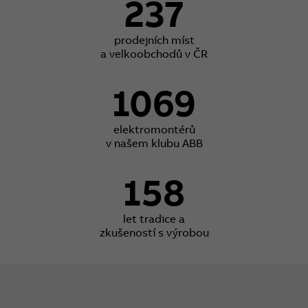
237
prodejních míst
a velkoobchodů v ČR
1069
elektromontérů
v našem klubu ABB
158
let tradice a
zkušeností s výrobou