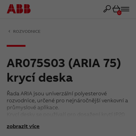
Košík
0
ROZVODNICE
AR075S03 (ARIA 75)
krycí deska
Řada ARIA jsou univerzální polyesterové
rozvodnice, určené pro nejnáročnější venkovní a
průmyslové aplikace.
Krycí desky se používají pro dosažení krytí IP20
při otevřených dveřích rozvodnice (většinou ve
zobrazit více
spojení s montážním rámem).