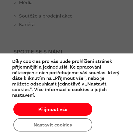
Média
Soutěže a prodejní akce
Kariéra
SPOJTE SE S NÁMI
Díky cookies pro vás bude prohlížení stránek
facebook
instagram
Linkedin
twitter
youtube
příjemnější a jednodušší. Ke zpracování
některých z nich potřebujeme váš souhlas, který
dáte kliknutím na „Přijmout vše“, nebo je
můžete odsouhlasit jednotlivě v „Nastavit
cookies“. Více informací o cookies a jejich
nastavení.
Přijmout vše
© Copyright 2026 ABB
Podmínky používání
Cookies a ochrana soukromí
Nastavit cookies