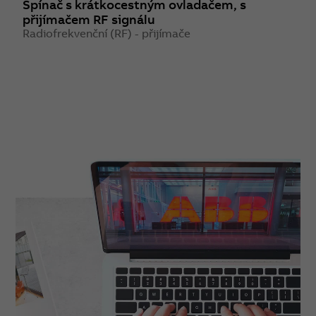
Spínač s krátkocestným ovladačem, s
S
přijímačem RF signálu
o
Radiofrekvenční (RF) - přijímače
R