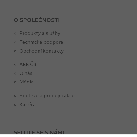
O SPOLEČNOSTI
Produkty a služby
Technická podpora
Obchodní kontakty
ABB ČR
O nás
Média
Soutěže a prodejní akce
Kariéra
SPOJTE SE S NÁMI