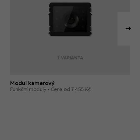
1 VARIANTA
Modul kamerový
M
Funkční moduly • Cena od 7 455 Kč
F