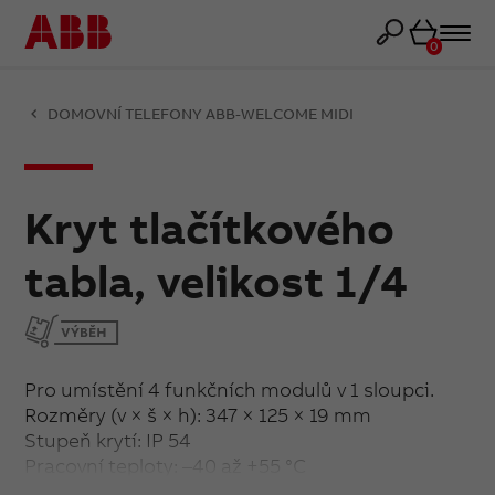
Košík
0
DOMOVNÍ TELEFONY ABB-WELCOME MIDI
Kryt tlačítkového
tabla, velikost 1/4
Pro umístění 4 funkčních modulů v 1 sloupci.
Rozměry (v × š × h): 347 × 125 × 19 mm
Stupeň krytí: IP 54
Pracovní teploty: –40 až +55 °C