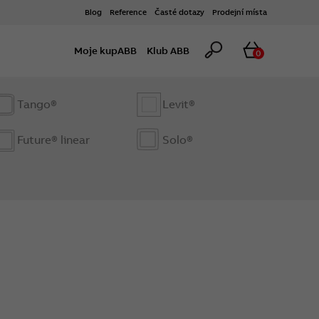
Blog
Reference
Časté dotazy
Prodejní místa
Hledat
Košík
Moje kupABB
Klub ABB
0
Tango®
Levit®
Future® linear
Solo®