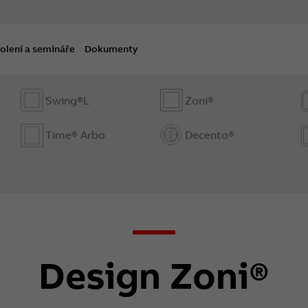
olení a semináře
Dokumenty
Swing®L
Zoni®
Time® Arbo
Decento®
Design Zoni®