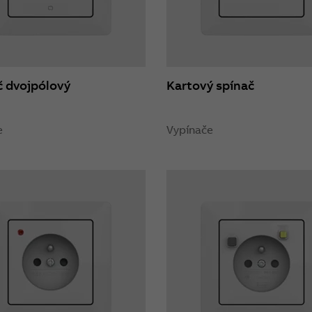
č dvojpólový
Kartový spínač
e
Vypínače