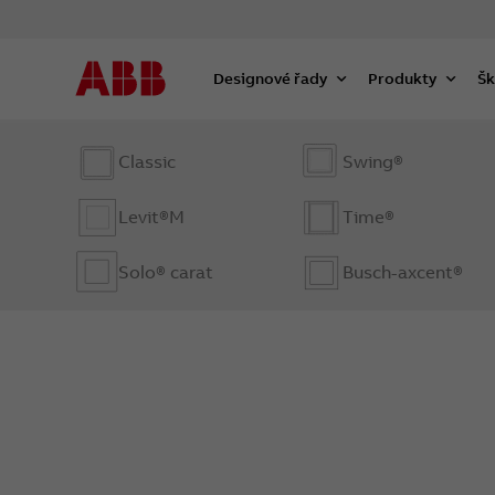
Designové řady
Produkty
Šk
Classic
Swing®
Levit®M
Time®
Solo® carat
Busch-axcent®