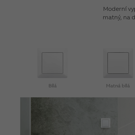
Moderní vyp
matný, na d
Bílá
Matná bílá