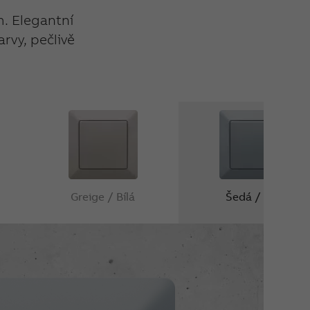
m. Elegantní
rvy, pečlivě
Greige / Bílá
Šedá / Bílá