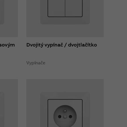
pisovým
Dvojitý vypínač / dvojtlačítko
Vypínače