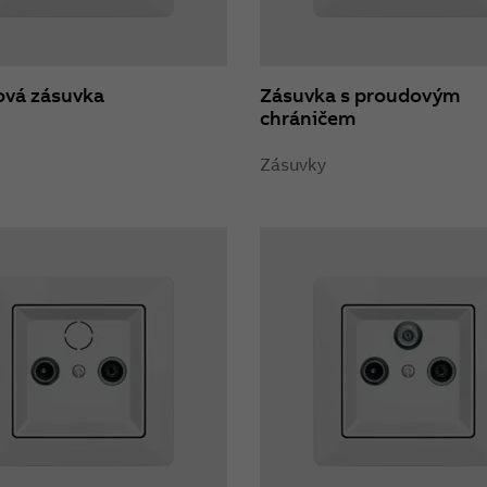
ová zásuvka
Zásuvka s proudovým
chráničem
Zásuvky