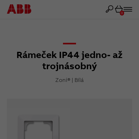
Košík
0
Rámeček IP44 jedno- až
trojnásobný
Zoni® | Bílá