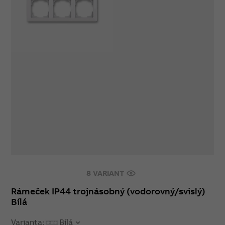
8 VARIANT
Rámeček IP44 trojnásobný (vodorovný/svislý)
Bílá
Varianta:
Bílá