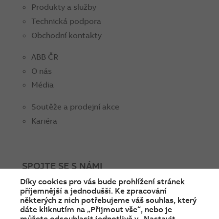
Produkty a služby
Technická podpora
Obchodní kontakty
ABB ČR
O nás
Média
Soutěže a prodejní akce
Kariéra
SPOJTE SE S NÁMI
Díky cookies pro vás bude prohlížení stránek
facebook
instagram
Linkedin
twitter
youtube
příjemnější a jednodušší. Ke zpracování
některých z nich potřebujeme váš souhlas, který
dáte kliknutím na „Přijmout vše“, nebo je
můžete odsouhlasit jednotlivě v „Nastavit