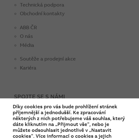
Technická podpora
Obchodní kontakty
ABB ČR
O nás
Média
Soutěže a prodejní akce
Kariéra
SPOJTE SE S NÁMI
Díky cookies pro vás bude prohlížení stránek
facebook
instagram
Linkedin
twitter
youtube
příjemnější a jednodušší. Ke zpracování
některých z nich potřebujeme váš souhlas, který
dáte kliknutím na „Přijmout vše“, nebo je
můžete odsouhlasit jednotlivě v „Nastavit
cookies“. Více informací o cookies a jejich