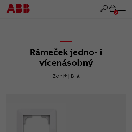
Košík
0
Rámeček jedno- i
vícenásobný
Zoni® | Bílá