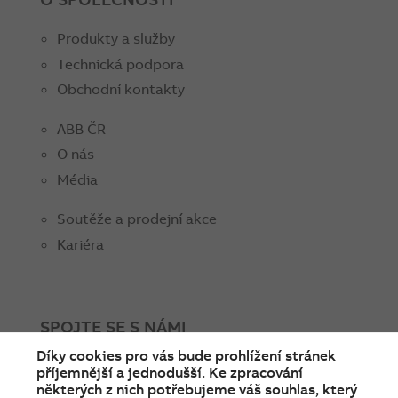
Produkty a služby
Technická podpora
Obchodní kontakty
ABB ČR
O nás
Média
Soutěže a prodejní akce
Kariéra
SPOJTE SE S NÁMI
Díky cookies pro vás bude prohlížení stránek
facebook
instagram
Linkedin
twitter
youtube
příjemnější a jednodušší. Ke zpracování
některých z nich potřebujeme váš souhlas, který