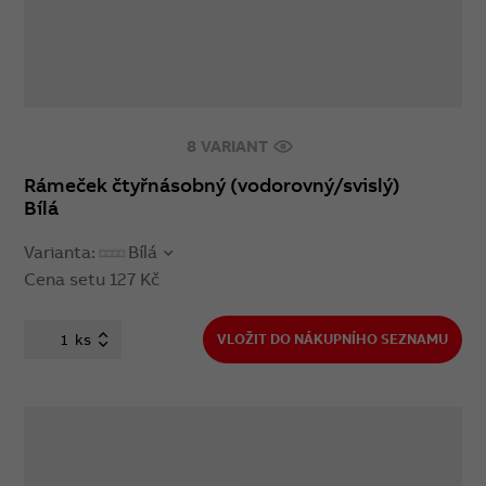
8 VARIANT
Rámeček čtyřnásobný (vodorovný/svislý)
Bílá
Varianta:
Bílá
Cena setu
127 Kč
ks
VLOŽIT DO NÁKUPNÍHO SEZNAMU