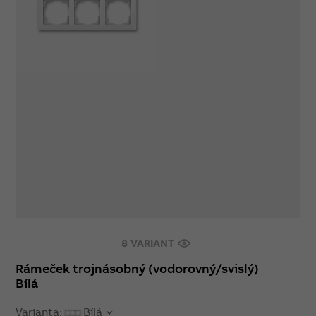
8 VARIANT
Rámeček trojnásobný (vodorovný/svislý)
Bílá
Varianta:
Bílá