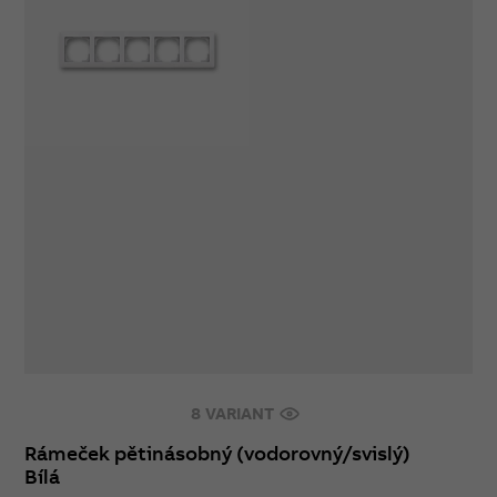
8 VARIANT
Rámeček pětinásobný (vodorovný/svislý)
Bílá