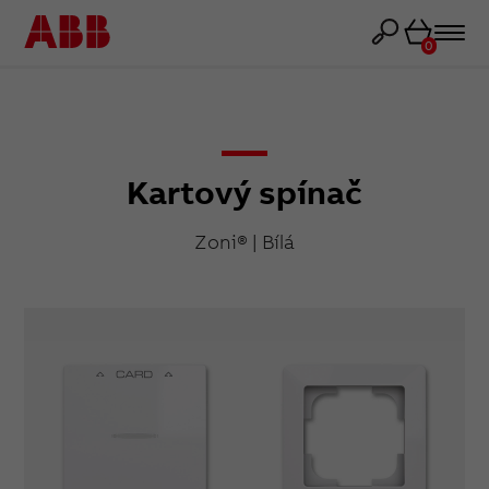
Košík
0
Kartový spínač
Zoni® | Bílá