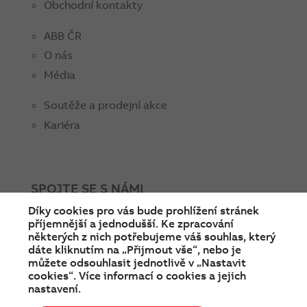
Obchodní kontakty
ABB ČR
O nás
Média
Soutěže a prodejní akce
Kariéra
SPOJTE SE S NÁMI
Díky cookies pro vás bude prohlížení stránek
facebook
instagram
Linkedin
twitter
youtube
příjemnější a jednodušší. Ke zpracování
některých z nich potřebujeme váš souhlas, který
dáte kliknutím na „Přijmout vše“, nebo je
můžete odsouhlasit jednotlivě v „Nastavit
cookies“. Více informací o cookies a jejich
nastavení.