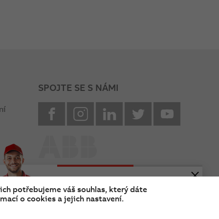
SPOJTE SE S NÁMI
facebook
instagram
Linkedin
twitter
youtube
ní
Víte, že u nás můžete nakoupit
nich potřebujeme váš souhlas, který dáte
jako v e-shopu?
mací o cookies a jejich nastavení.
Vyzkoušejte to!