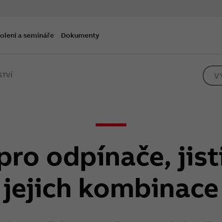
olení a semináře
Dokumenty
STVÍ
V
pro odpínače, jist
jejich kombinace