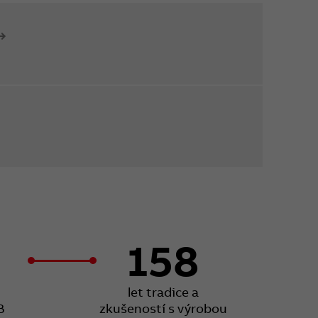
158
let tradice a
B
zkušeností s výrobou