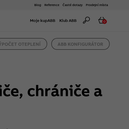
Blog
Reference
Časté dotazy
Prodejní místa
Hledat
Košík
Moje kupABB
Klub ABB
0
ÝPOČET OTEPLENÍ
ABB KONFIGURÁTOR
iče, chrániče a