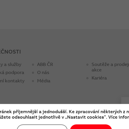
EČNOSTI
y a služby
ABB ČR
Soutěže a prodej
akce
ká podpora
O nás
Kariéra
ní kontakty
Média
tránek příjemnější a jednodušší. Ke zpracování některých z 
žete odsouhlasit jednotlivě v „Nastavit cookies“. Více infor