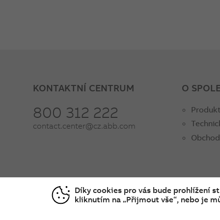
KONTAKTNÍ CENTRUM
O SPOL
800 312 222
Produkt
Technic
contact.center@cz.abb.com
Obchod
Díky cookies pro vás bude prohlížení s
kliknutím na „Přijmout vše“, nebo je mů