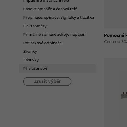
Impulsní a instalační relé
Časové spínače a časová relé
Přepínače, spínače, signálky a tlačítka
Elektroměry
Primárně spínané zdroje napájení
Pomocné 
Cena od 30
Pojistkové odpínače
Zvonky
Zásuvky
Příslušenství
Zrušit výběr