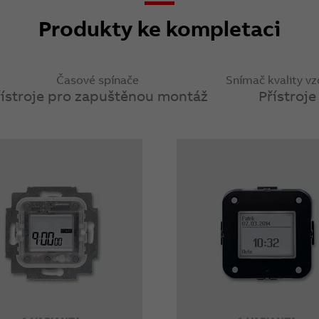
Produkty ke kompletaci
Časové spínače
Snímač kvality v
řístroje pro zapuštěnou montáž
Přístroje