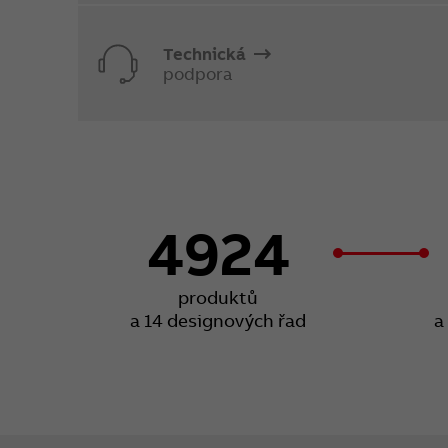
Technická
podpora
4924
produktů
a 14 designových řad
a