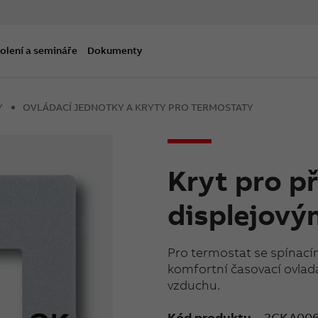
olení a semináře
Dokumenty
Y
OVLÁDACÍ JEDNOTKY A KRYTY PRO TERMOSTATY
Kryt pro př
displejov
Pro termostat se spínací
komfortní časovací ovlad
vzduchu.
Kód produktu
2CKA00