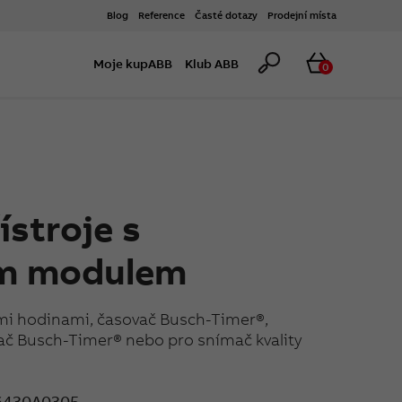
Blog
Reference
Časté dotazy
Prodejní místa
Hledat
Košík
Moje kupABB
Klub ABB
0
ístroje s
ým modulem
mi hodinami, časovač Busch-Timer®,
ač Busch-Timer® nebo pro snímač kvality
6430A0305