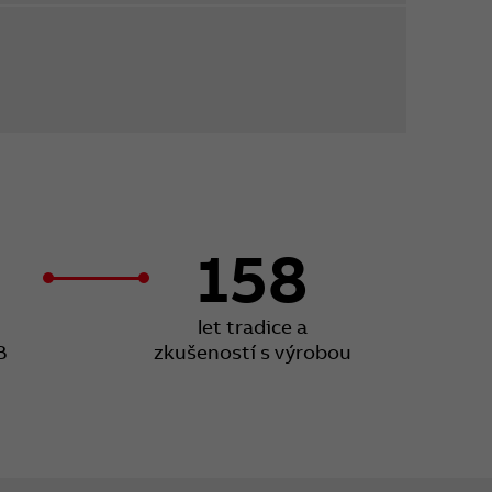
158
let tradice a
B
zkušeností s výrobou