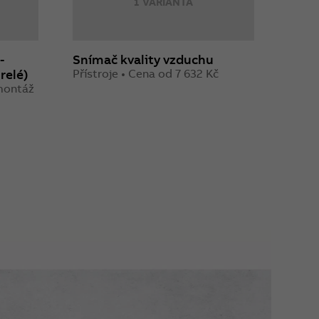
1 VARIANTA
-
Snímač kvality vzduchu
Ráme
relé)
Přístroje • Cena od 7 632 Kč
Zákla
149 K
 montáž