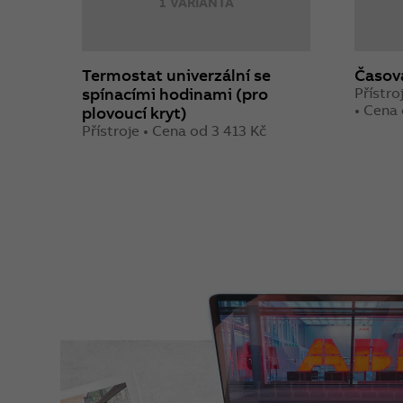
1 VARIANTA
Termostat univerzální se
Časova
spínacími hodinami (pro
Přístr
• Cena
plovoucí kryt)
Přístroje • Cena od 3 413 Kč