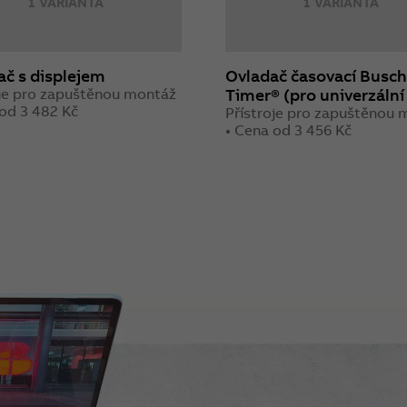
1 VARIANTA
1 VARIANTA
č s displejem
Ovladač časovací Busch
oje pro zapuštěnou montáž
Timer® (pro univerzální 
 od 3 482 Kč
Přístroje pro zapuštěnou
• Cena od 3 456 Kč