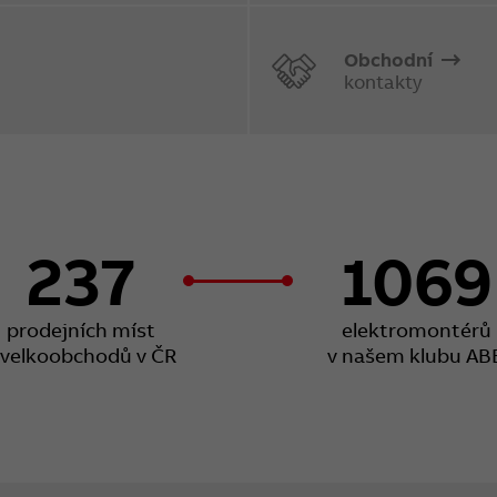
Obchodní
kontakty
237
1069
prodejních míst
elektromontérů
 velkoobchodů v ČR
v našem klubu AB