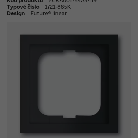
Kód produktu
2CKA001754A4419
Typové číslo
1721-885K
Design
Future® linear