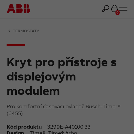
Košík
0
TERMOSTATY
Kryt pro přístroje s
displejovým
modulem
Pro komfortní časovací ovladač Busch-Timer®
(6455)
Kód produktu
3299E-A40100 33
Design
Time®, Time® Arbo