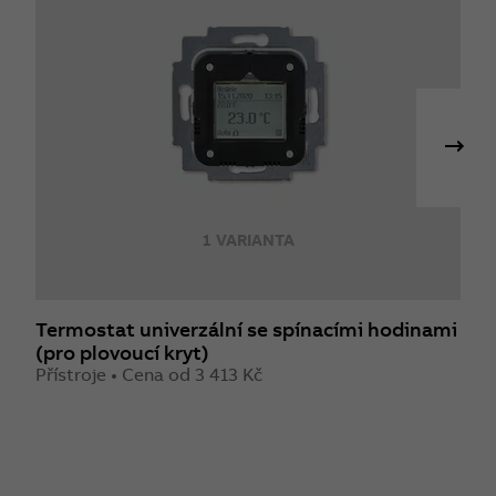
1 VARIANTA
Termostat univerzální se spínacími hodinami
Č
(pro plovoucí kryt)
P
3
Přístroje • Cena od 3 413 Kč