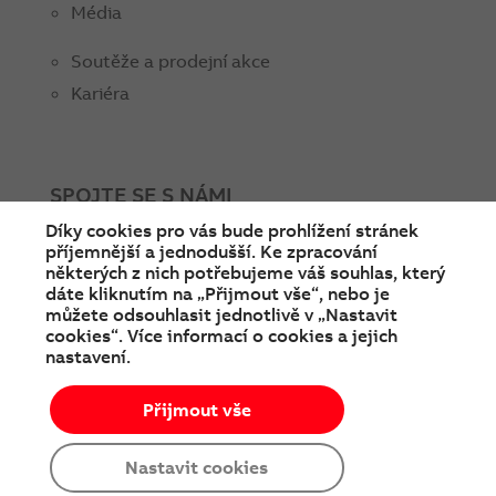
Média
Soutěže a prodejní akce
Kariéra
SPOJTE SE S NÁMI
Díky cookies pro vás bude prohlížení stránek
facebook
instagram
Linkedin
twitter
youtube
příjemnější a jednodušší. Ke zpracování
některých z nich potřebujeme váš souhlas, který
dáte kliknutím na „Přijmout vše“, nebo je
můžete odsouhlasit jednotlivě v „Nastavit
cookies“. Více informací o cookies a jejich
nastavení.
Přijmout vše
Víte, že u nás můžete nakoupit
© Copyright 2026 ABB
Podmínky používání
jako v e-shopu?
Cookies a ochrana soukromí
Vyzkoušejte to!
Nastavit cookies