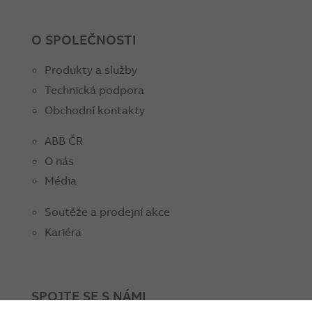
O SPOLEČNOSTI
Produkty a služby
Technická podpora
Obchodní kontakty
ABB ČR
O nás
Média
Soutěže a prodejní akce
Kariéra
SPOJTE SE S NÁMI