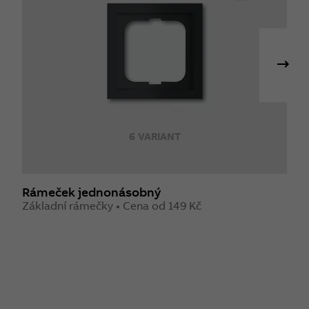
6 VARIANT
Rámeček jednonásobný
R
Základní rámečky • Cena od 149 Kč
Z