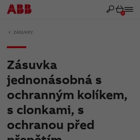
Košík
0
ZÁSUVKY
Zásuvka
jednonásobná s
ochranným kolíkem,
s clonkami, s
ochranou před
přepětím