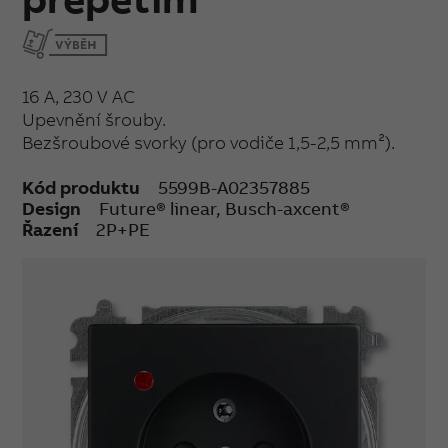
16 A, 230 V AC
Upevnění šrouby.
Bezšroubové svorky (pro vodiče 1,5-2,5 mm²).
Kód produktu
5599B-A02357885
Design
Future® linear, Busch-axcent®
Řazení
2P+PE