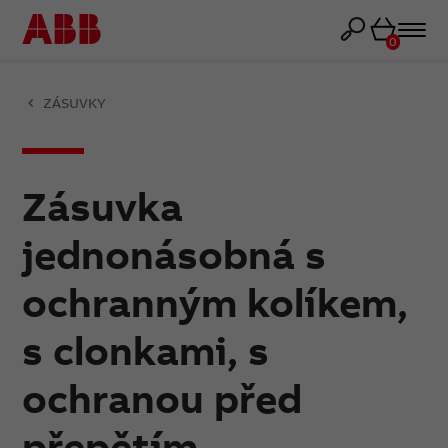
Košík
0
ZÁSUVKY
Zásuvka
jednonásobná s
ochranným kolíkem,
s clonkami, s
ochranou před
přepětím