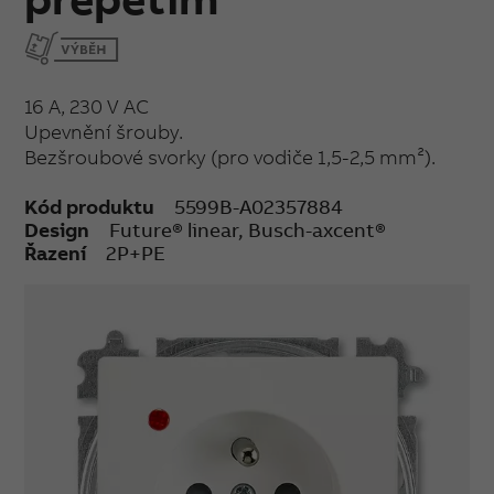
16 A, 230 V AC
Upevnění šrouby.
Bezšroubové svorky (pro vodiče 1,5-2,5 mm²).
Kód produktu
5599B-A02357884
Design
Future® linear, Busch-axcent®
Řazení
2P+PE