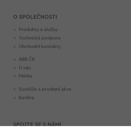
O SPOLEČNOSTI
Produkty a služby
Technická podpora
Obchodní kontakty
ABB ČR
O nás
Média
Soutěže a prodejní akce
Kariéra
SPOJTE SE S NÁMI