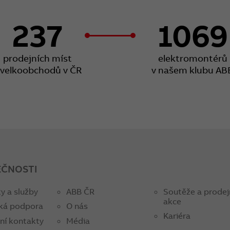
237
1069
prodejních míst
elektromontérů
 velkoobchodů v ČR
v našem klubu AB
EČNOSTI
y a služby
ABB ČR
Soutěže a prodej
akce
ká podpora
O nás
Kariéra
ní kontakty
Média