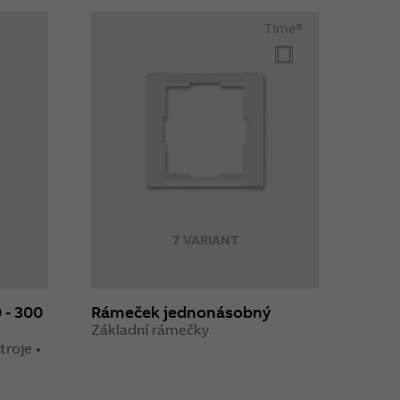
Time®
7 VARIANT
0 - 300
Rámeček jednonásobný
Základní rámečky
troje •