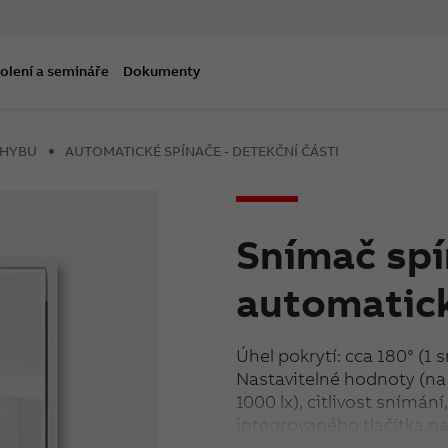
olení a semináře
Dokumenty
OHYBU
AUTOMATICKÉ SPÍNAČE - DETEKČNÍ ČÁSTI
Snímač sp
automatic
Úhel pokrytí: cca 180° (1 
Nastavitelné hodnoty (na 
1000 lx), citlivost snímání
integrovaného tlačítka na 
Pracovní teplota: –10 °C a