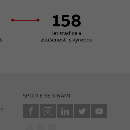
158
let tradice a
B
zkušeností s výrobou
SPOJTE SE S NÁMI
facebook
instagram
Linkedin
twitter
youtube
ní