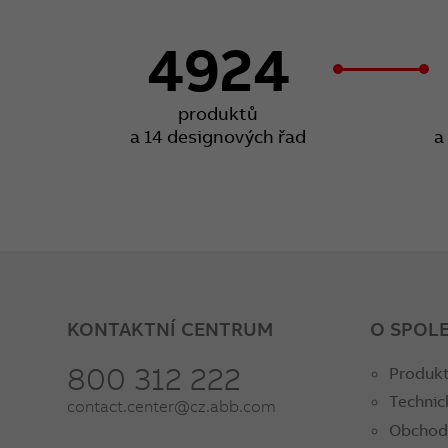
4924
produktů
a 14 designových řad
a
KONTAKTNÍ CENTRUM
O SPOL
800 312 222
Produkt
Technic
contact.center@cz.abb.com
Obchod