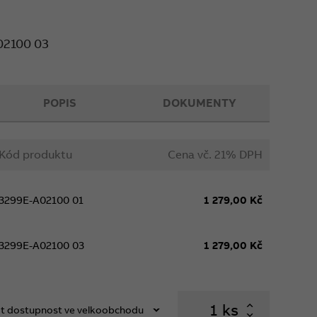
ovat s vhodnou silovou částí podle druhu a
02100 03
POPIS
DOKUMENTY
Kód produktu
Cena vč. 21% DPH
3299E-A02100 01
1 279,00 Kč
3299E-A02100 03
1 279,00 Kč
ks
t dostupnost ve velkoobchodu