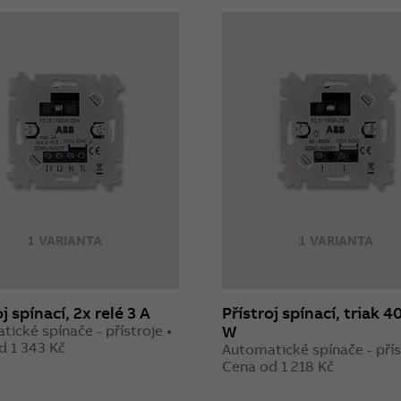
1 VARIANTA
1 VARIANTA
j spínací, 2x relé 3 A
Přístroj spínací, triak 4
ické spínače - přístroje •
W
d 1 343 Kč
Automatické spínače - přís
Cena od 1 218 Kč