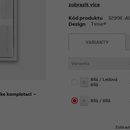
zobrazit více
Snímač je nutné zkombin
velikosti zátěže.
Kód produktu
3299E-A
Design
Time®
VARIANTY
Varianta
Bílá / Ledová
Bílá
 ke kompletaci
Bílá / Bílá
Zobrazi