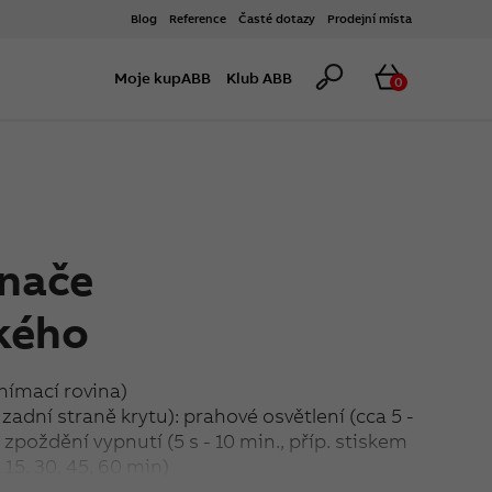
Blog
Reference
Časté dotazy
Prodejní místa
Hledat
Košík
Moje kupABB
Klub ABB
0
ínače
kého
snímací rovina)
zadní straně krytu): prahové osvětlení (cca 5 -
, zpoždění vypnutí (5 s - 10 min., příp. stiskem
15, 30, 45, 60 min)
ž +55 °C