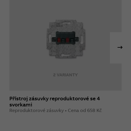
2 VARIANTY
Přístroj zásuvky reproduktorové se 4
Z
svorkami
K
3
Reproduktorové zásuvky • Cena od 658 Kč