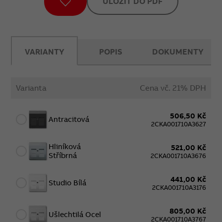
ULOŽIT DO PDF
VARIANTY
POPIS
DOKUMENTY
Varianta
Cena vč. 21% DPH
506,50 Kč
Antracitová
2CKA001710A3627
Hliníková
521,00 Kč
Stříbrná
2CKA001710A3676
441,00 Kč
Studio Bílá
2CKA001710A3176
805,00 Kč
Ušlechtilá Ocel
2CKA001710A3767