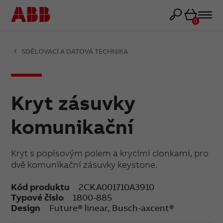
Košík
0
SDĚLOVACÍ A DATOVÁ TECHNIKA
Kryt zásuvky
komunikační
Kryt s popisovým polem a krycími clonkami, pro
dvě komunikační zásuvky keystone.
Kód produktu
2CKA001710A3910
Typové číslo
1800-885
Design
Future® linear, Busch-axcent®