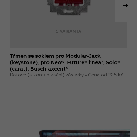
1 VARIANTA
Třmen se soklem pro Modular-Jack
T
(keystone), pro Neo®, Future® linear, Solo®
N
(carat), Busch-axcent®
a
Datové (a komunikační) zásuvky • Cena od 225 Kč
D