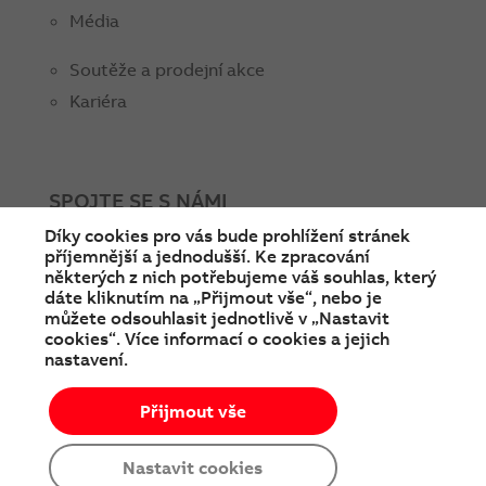
Média
Soutěže a prodejní akce
Kariéra
SPOJTE SE S NÁMI
Díky cookies pro vás bude prohlížení stránek
facebook
instagram
Linkedin
twitter
youtube
příjemnější a jednodušší. Ke zpracování
některých z nich potřebujeme váš souhlas, který
dáte kliknutím na „Přijmout vše“, nebo je
můžete odsouhlasit jednotlivě v „Nastavit
cookies“. Více informací o cookies a jejich
nastavení.
Přijmout vše
© Copyright 2026 ABB
Podmínky používání
Cookies a ochrana soukromí
Nastavit cookies