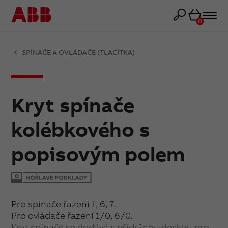
Košík
0
SPÍNAČE A OVLÁDAČE (TLAČÍTKA)
Kryt spínače
kolébkového s
popisovým polem
Pro spínače řazení 1, 6, 7.
Pro ovládače řazení 1/0, 6/0.
Kryt spínače se dodává s přídržnou deskou pro