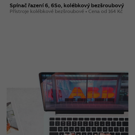
Spínač řazení 6, 6So, kolébkový bezšroubový
S
Přístroje kolébkové bezšroubové • Cena od 164 Kč
P