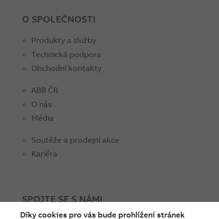
O SPOLEČNOSTI
Produkty a služby
Technická podpora
Obchodní kontakty
ABB ČR
O nás
Média
Soutěže a prodejní akce
Kariéra
SPOJTE SE S NÁMI
Díky cookies pro vás bude prohlížení stránek