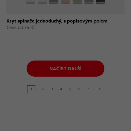
Kryt spínače jednoduchý, s popisovým polem
Cena od 75 Kč
NAČÍST DALŠÍ
1
2
3
4
5
6
7
next