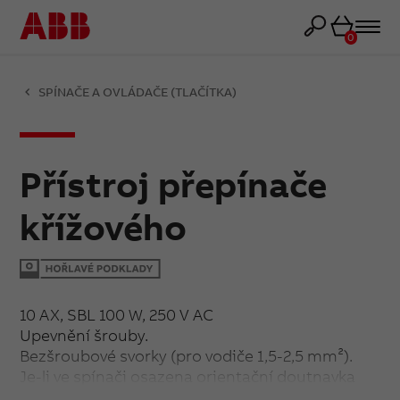
Košík
0
SPÍNAČE A OVLÁDAČE (TLAČÍTKA)
Přístroj přepínače
křížového
10 AX, SBL 100 W, 250 V AC
Upevnění šrouby.
Bezšroubové svorky (pro vodiče 1,5-2,5 mm²).
Je-li ve spínači osazena orientační doutnavka
nebo LED tak, že je zapojena v sérii s úsporným