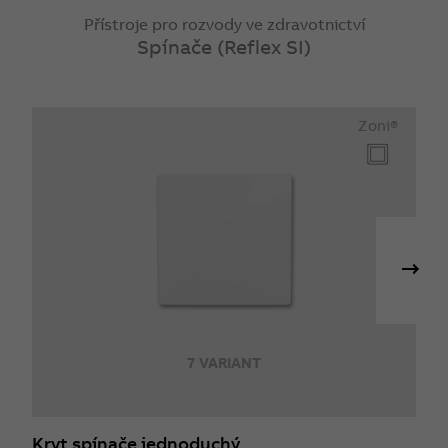
Přístroje pro rozvody ve zdravotnictví
Spínače (Reflex SI)
Zoni®
7 VARIANT
Kryt spínače jednoduchý
K