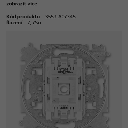
zobrazit více
světelným zdrojem (např. kompaktní zářivka
nebo LED), může docházet k jeho blikání.
Kód produktu
3559-A07345
Doutnavka ani LED není součástí spínače.
Řazení
7, 7So