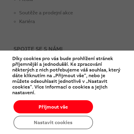
Soutěže a prodejní akce
Kariéra
SPOJTE SE S NÁMI
Díky cookies pro vás bude prohlížení stránek
facebook
instagram
Linkedin
twitter
youtube
příjemnější a jednodušší. Ke zpracování
některých z nich potřebujeme váš souhlas, který
dáte kliknutím na „Přijmout vše“, nebo je
můžete odsouhlasit jednotlivě v „Nastavit
cookies“. Více informací o cookies a jejich
nastavení.
Přijmout vše
© Copyright 2026 ABB
Podmínky používání
Cookies a ochrana soukromí
Nastavit cookies