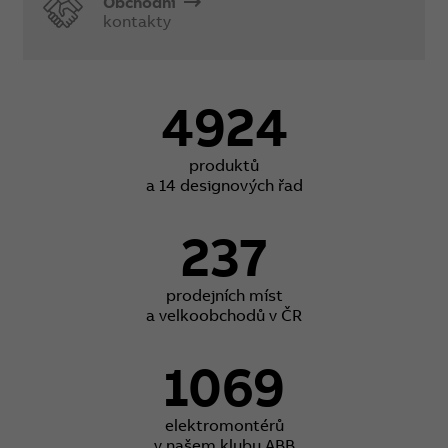
Obchodní
kontakty
4924
produktů
a 14 designových řad
237
prodejních míst
a velkoobchodů v ČR
1069
elektromontérů
v našem klubu ABB