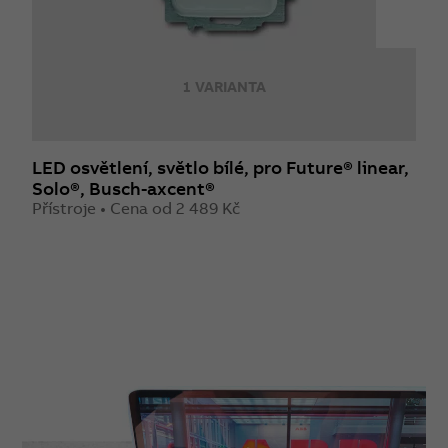
1 VARIANTA
LED osvětlení, světlo bílé, pro Future® linear,
R
Solo®, Busch-axcent®
Z
Přístroje • Cena od 2 489 Kč