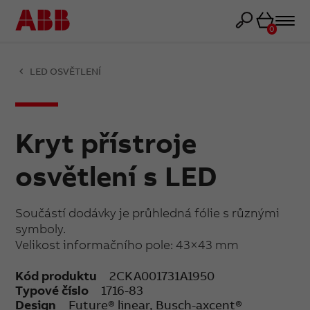
Košík
0
LED OSVĚTLENÍ
Kryt přístroje
osvětlení s LED
Součástí dodávky je průhledná fólie s různými
symboly.
Velikost informačního pole: 43×43 mm
Kód produktu
2CKA001731A1950
Typové číslo
1716-83
Design
Future® linear, Busch-axcent®