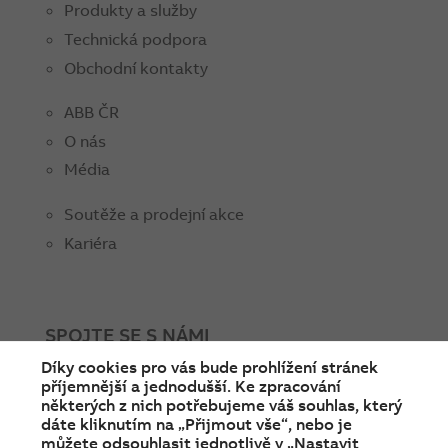
Produkty a služby
Technická podpora
Obchodní kontakty
ABB ČR
O nás
Média
Soutěže a prodejní akce
Kariéra
SPOJTE SE S NÁMI
Díky cookies pro vás bude prohlížení stránek
facebook
instagram
Linkedin
twitter
youtube
příjemnější a jednodušší. Ke zpracování
některých z nich potřebujeme váš souhlas, který
dáte kliknutím na „Přijmout vše“, nebo je
můžete odsouhlasit jednotlivě v „Nastavit