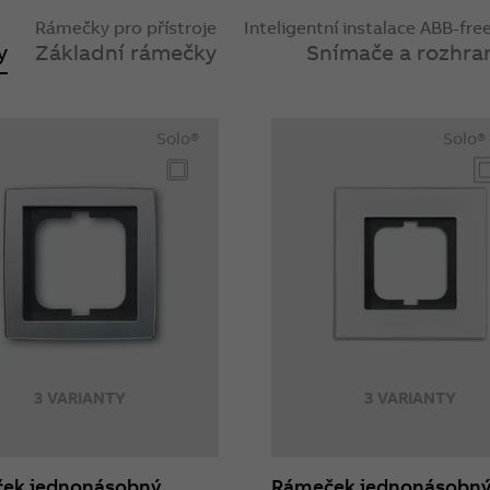
Rámečky pro přístroje
Inteligentní instalace ABB-f
y
Základní rámečky
Snímače a rozhra
Solo®
Solo®
3 VARIANTY
3 VARIANTY
ek jednonásobný
Rámeček jednonásobn