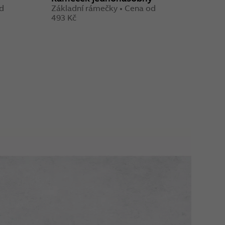
od
Základní rámečky • Cena od
Sníma
493 Kč
1 740