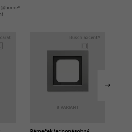
ree@home®
ní
 carat
Busch-axcent®
8 VARIANT
ý
Rámeček jednonásobný
Rozh