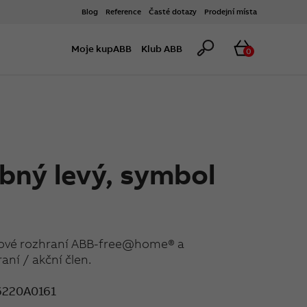
Blog
Reference
Časté dotazy
Prodejní místa
Hledat
Košík
Moje kupABB
Klub ABB
0
bný levý, symbol
tkové rozhraní ABB-free@home® a
aní / akční člen.
220A0161
1