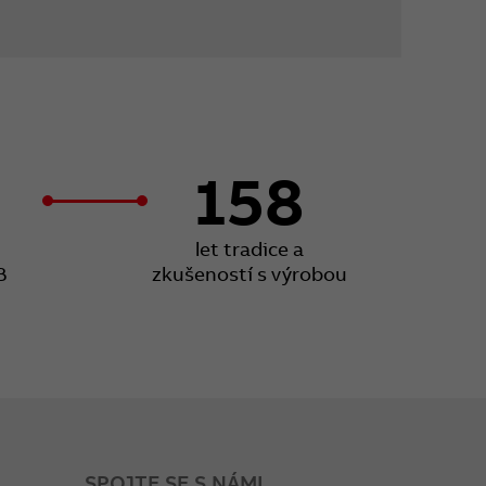
158
let tradice a
B
zkušeností s výrobou
SPOJTE SE S NÁMI