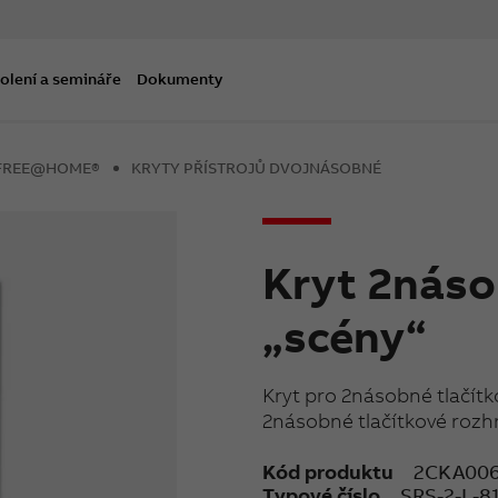
olení a semináře
Dokumenty
B-FREE@HOME®
KRYTY PŘÍSTROJŮ DVOJNÁSOBNÉ
Kryt 2náso
„scény“
Kryt pro 2násobné tlačí
2násobné tlačítkové rozhr
Kód produktu
2CKA006
Typové číslo
SRS-2-L-8