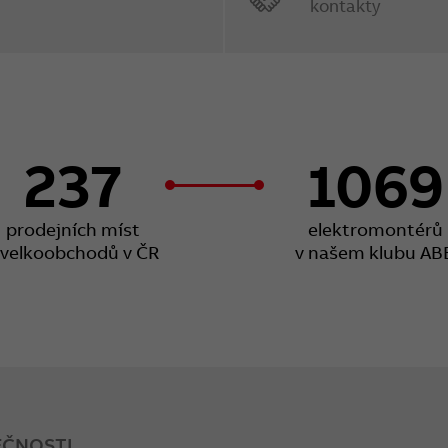
kontakty
237
1069
prodejních míst
elektromontérů
 velkoobchodů v ČR
v našem klubu AB
EČNOSTI