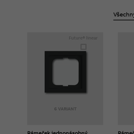
Všechn
Future® linear
6 VARIANT
Rámeček jednonásobný
Rámeč