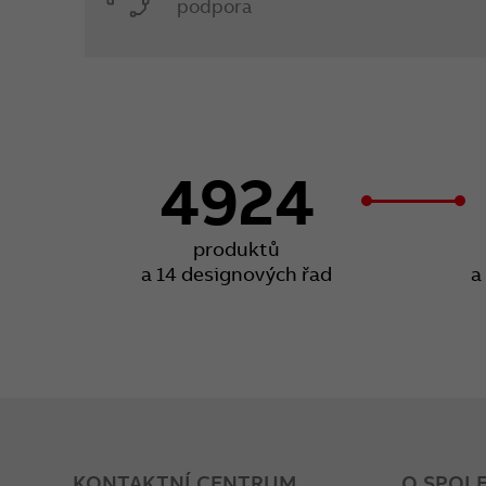
podpora
4924
produktů
a 14 designových řad
a
KONTAKTNÍ CENTRUM
O SPOL