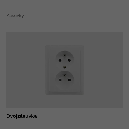
Zásuvky
Dvojzásuvka