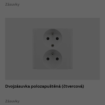
Zásuvky
Dvojzásuvka polozapuštěná (čtvercová)
Zásuvky