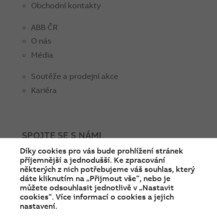
Obchodní kontakty
ABB ČR
O nás
Média
Soutěže a prodejní akce
Kariéra
SPOJTE SE S NÁMI
Díky cookies pro vás bude prohlížení stránek
facebook
instagram
Linkedin
twitter
youtube
příjemnější a jednodušší. Ke zpracování
některých z nich potřebujeme váš souhlas, který
dáte kliknutím na „Přijmout vše“, nebo je
můžete odsouhlasit jednotlivě v „Nastavit
cookies“. Více informací o cookies a jejich
nastavení.