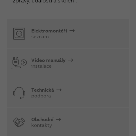
zprávy, události a školení.
Elektromontéři
seznam
Video manuály
instalace
Technická
podpora
Obchodní
kontakty