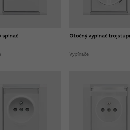
 spínač
Otočný vypínač trojstu
e
Vypínače