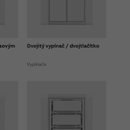
pisovým
Dvojitý vypínač / dvojtlačítko
Vypínače