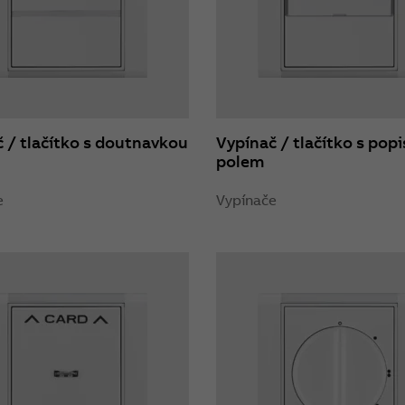
 / tlačítko s doutnavkou
Vypínač / tlačítko s po
polem
e
Vypínače