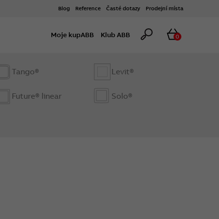
Blog
Reference
Časté dotazy
Prodejní místa
Hledat
Košík
Moje kupABB
Klub ABB
0
Tango®
Levit®
Future® linear
Solo®