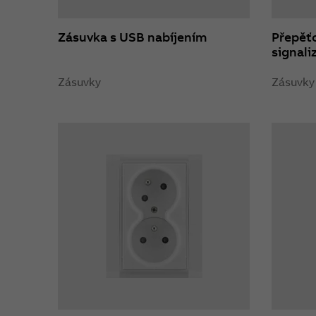
Zásuvka s USB nabíjením
Přepěťo
signali
Zásuvky
Zásuvky