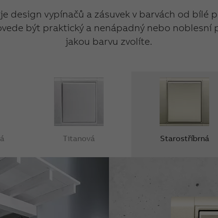
e design vypínačů a zásuvek v barvách od bílé 
ovede být praktický a nenápadný nebo noblesní 
jakou barvu zvolíte.
lá
Titanová
Starostříbrná