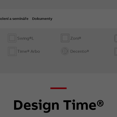
olení a semináře
Dokumenty
Swing®L
Zoni®
Time® Arbo
Decento®
Design Time®