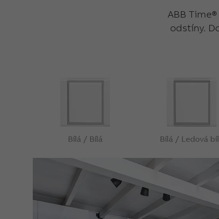
ABB Time® j
odstíny. D
Bílá / Bílá
Bílá / Ledová bí