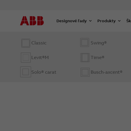
Designové řady
Produkty
Šk
Classic
Swing®
Levit®M
Time®
Solo® carat
Busch-axcent®