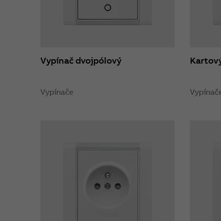
Vypínač dvojpólový
Kartový
Vypínače
Vypínač