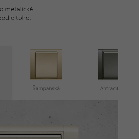
po metalické
podle toho,
Šampaňská
Antracitová