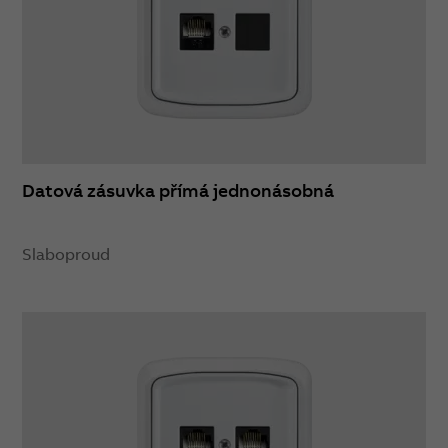
Datová zásuvka přímá jednonásobná
Slaboproud