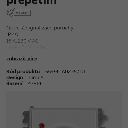
Optická signalizace poruchy.
IP 40
16 A, 230 V AC
Upevnění šrouby.
Bezšroubové svorky (pro vodiče 1,5-2,5 mm²).
zobrazit více
Kód produktu
5599E-A02357 01
Design
Time®
Řazení
2P+PE