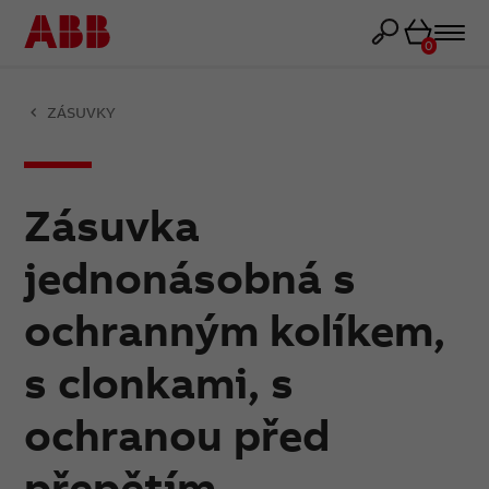
Košík
0
ZÁSUVKY
Zásuvka
jednonásobná s
ochranným kolíkem,
s clonkami, s
ochranou před
přepětím