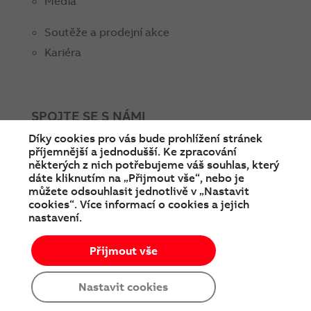
Média
Soutěže a prodejní akce
Kariéra
SPOJTE SE S NÁMI
Díky cookies pro vás bude prohlížení stránek
facebook
instagram
Linkedin
twitter
youtube
příjemnější a jednodušší. Ke zpracování
některých z nich potřebujeme váš souhlas, který
dáte kliknutím na „Přijmout vše“, nebo je
můžete odsouhlasit jednotlivě v „Nastavit
cookies“. Více informací o cookies a jejich
nastavení.
Přijmout vše
© Copyright 2026 ABB
Podmínky používání
Cookies a ochrana soukromí
Nastavit cookies