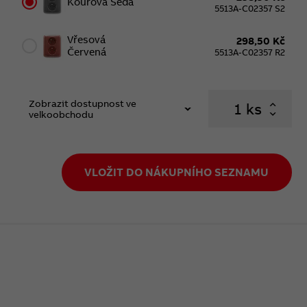
Kouřová Šedá
5513A-C02357 S2
Vřesová
298,50 Kč
Červená
5513A-C02357 R2
Zobrazit dostupnost ve
ks
velkoobchodu
VLOŽIT DO NÁKUPNÍHO SEZNAMU