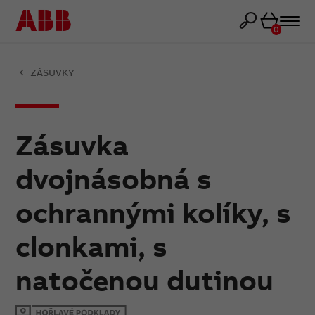
Košík
0
ZÁSUVKY
Zásuvka
dvojnásobná s
ochrannými kolíky, s
clonkami, s
natočenou dutinou