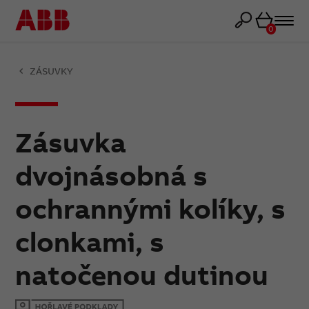
Košík
0
ZÁSUVKY
Zásuvka
dvojnásobná s
ochrannými kolíky, s
clonkami, s
natočenou dutinou