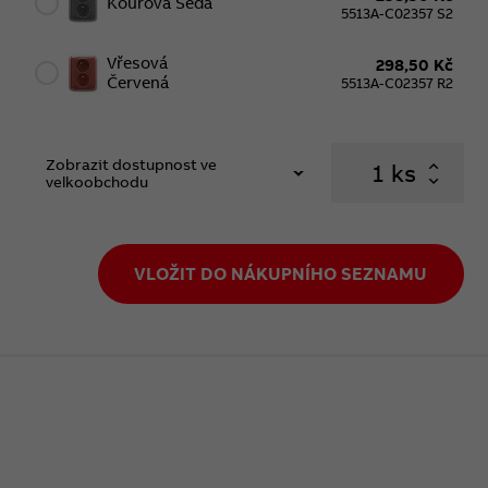
Kouřová Šedá
5513A-C02357 S2
Vřesová
298,50 Kč
Červená
5513A-C02357 R2
Zobrazit dostupnost ve
ks
velkoobchodu
VLOŽIT DO NÁKUPNÍHO SEZNAMU