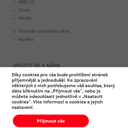
ABB ČR
O nás
Média
Soutěže a prodejní akce
Kariéra
SPOJTE SE S NÁMI
Díky cookies pro vás bude prohlížení stránek
facebook
instagram
Linkedin
twitter
youtube
příjemnější a jednodušší. Ke zpracování
některých z nich potřebujeme váš souhlas, který
dáte kliknutím na „Přijmout vše“, nebo je
můžete odsouhlasit jednotlivě v „Nastavit
cookies“. Více informací o cookies a jejich
nastavení.
Přijmout vše
© Copyright 2026 ABB
Podmínky používání