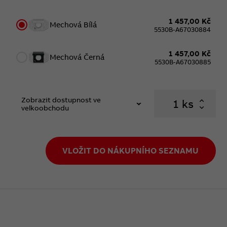
1 457,00 Kč
Mechová Bílá
5530B-A67030884
1 457,00 Kč
Mechová Černá
5530B-A67030885
Zobrazit dostupnost ve
ks
velkoobchodu
VLOŽIT DO NÁKUPNÍHO SEZNAMU