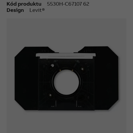
Kód produktu
5530H-C67107 62
Vodorovná osa zásuvky je dána vodorovnou
Design
Levit®
osou otvoru pro trubici.