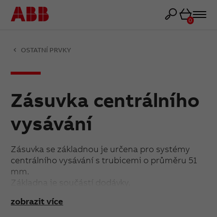
Košík
0
OSTATNÍ PRVKY
Zásuvka centrálního
vysávání
Zásuvka se základnou je určena pro systémy
centrálního vysávání s trubicemi o průměru 51
mm.
Základna je součástí dodávky.
Rámeček je neoddělitelnou součástí zásuvky.
zobrazit více
Zásuvku nelze použít pro montáž do
vícenásobných rámečků.