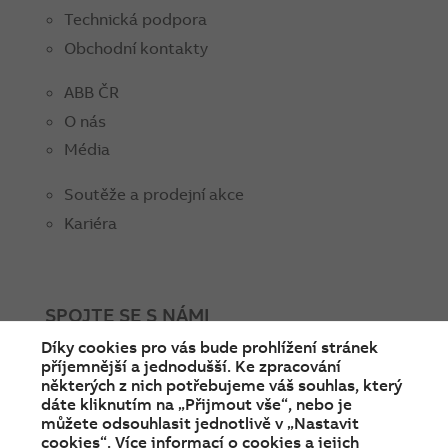
Technická podpora
Obchodní kontakty
ABB ČR
O nás
Média
Soutěže a prodejní akce
Kariéra
SPOJTE SE S NÁMI
Díky cookies pro vás bude prohlížení stránek
facebook
instagram
Linkedin
twitter
youtube
příjemnější a jednodušší. Ke zpracování
některých z nich potřebujeme váš souhlas, který
dáte kliknutím na „Přijmout vše“, nebo je
můžete odsouhlasit jednotlivě v „Nastavit
cookies“. Více informací o cookies a jejich