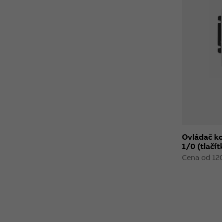
Ovládač ko
1/0 (tlačít
Cena od 12