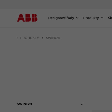
Designové řady
Produkty
Šk
PRODUKTY
SWING®L
SWING®L