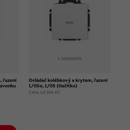
1 VARIANTA
, řazení
Ovládač kolébkový s krytem, řazení
 zvonku
1/0So, 1/0S (tlačítko)
Cena od 166 Kč