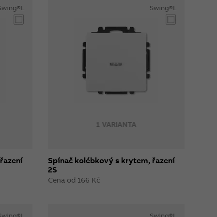
Swing®L
Swing®L
1 VARIANTA
řazení
Spínač kolébkový s krytem, řazení
2S
Cena od 166 Kč
Swing®L
Swing®L