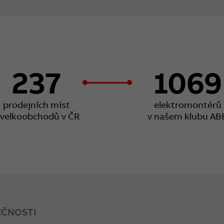
237
1069
prodejních míst
elektromontérů
 velkoobchodů v ČR
v našem klubu AB
EČNOSTI