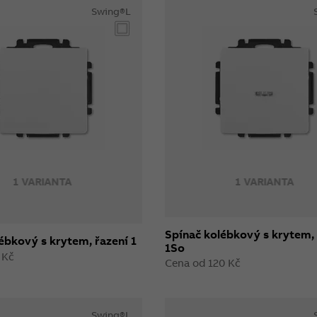
Swing®L
1 VARIANTA
1 VARIANTA
Spínač kolébkový s krytem, 
ébkový s krytem, řazení 1
1So
 Kč
Cena od 120 Kč
Swing®L