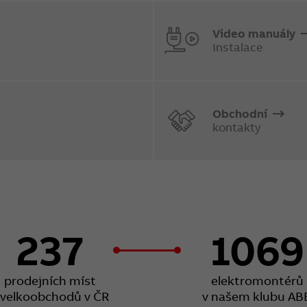
Video manuály
instalace
Obchodní
kontakty
237
1069
prodejních míst
elektromontérů
 velkoobchodů v ČR
v našem klubu AB