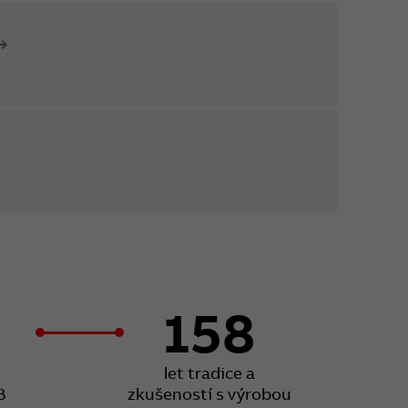
158
let tradice a
B
zkušeností s výrobou