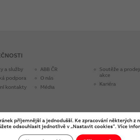
EČNOSTI
y a služby
ABB ČR
Soutěže a prodej
akce
ká podpora
O nás
Kariéra
ní kontakty
Média
tránek příjemnější a jednodušší. Ke zpracování některých z 
žete odsouhlasit jednotlivě v „Nastavit cookies“. Více infor