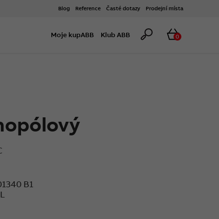
Blog
Reference
Časté dotazy
Prodejní místa
Hledat
Košík
Moje kupABB
Klub ABB
0
nopólový
C
01340 B1
®L