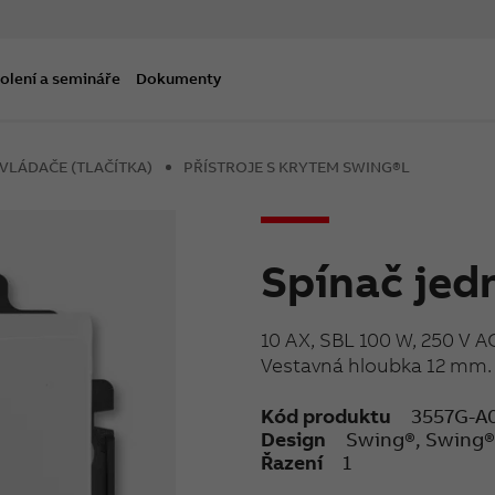
olení a semináře
Dokumenty
OVLÁDAČE (TLAČÍTKA)
PŘÍSTROJE S KRYTEM SWING®L
Spínač jed
10 AX, SBL 100 W, 250 V A
Vestavná hloubka 12 mm.
Kód produktu
3557G-A
Design
Swing®, Swing
Řazení
1