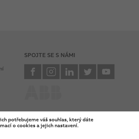
SPOJTE SE S NÁMI
facebook
instagram
Linkedin
twitter
youtube
ní
nich potřebujeme váš souhlas, který dáte
mací o cookies a jejich nastavení.