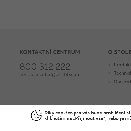
KONTAKTNÍ CENTRUM
O SPOL
800 312 222
Produkt
Technic
contact.center@cz.abb.com
Obchod
Díky cookies pro vás bude prohlížení s
kliknutím na „Přijmout vše“, nebo je mů